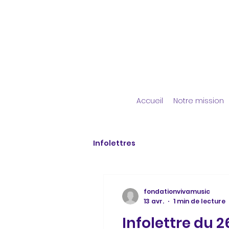
Accueil
Notre mission
Infolettres
fondationvivamusic
13 avr.
1 min de lecture
Infolettre du 