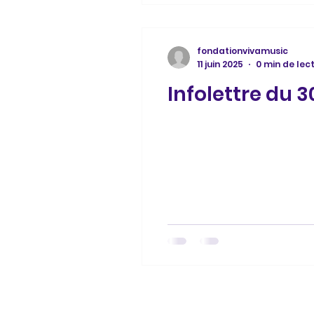
fondationvivamusic
11 juin 2025
0 min de lec
Infolettre du 