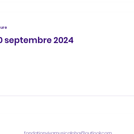
ture
30 septembre 2024
fondationvivamusicalpha@outlook.com