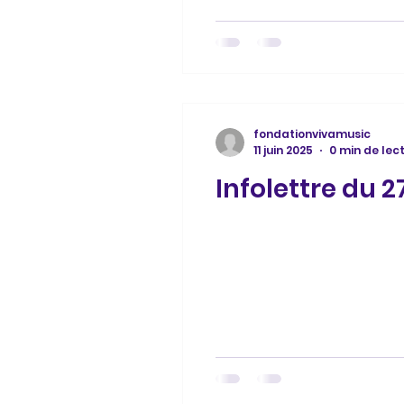
fondationvivamusic
11 juin 2025
0 min de lec
Infolettre du 