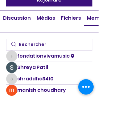
Discussion
Médias
Fichiers
Membres
fondationvivamusic
fondationvivamusic
Shreya Patil
shraddha3410
shraddha3410
manish choudhary